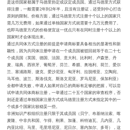
是这些国家都属于马德里协定或议定成员国。通过马德里方式获
得注册，一般需要2年到2年半，且没有注册证，还受到中心打击
原则的限制。价格方面，通过马德里方式注册十个以上的国家只
需几万元费用，如果通过单独国家方式就需要十几万元费用了。
也即马德里方式的价格便宜这一优点只有在同时注册十个以上的
国家时才会体现出来。
通过共同体方式注册的前提是申请商标要具备相当的显著性和新
颖性，因为共同体注册申请在一个成员国被驳回就等于在二十七
个成员国（英国、德国、法国、意大利、比利时、卢森堡、丹
麦、瑞典、西班牙、葡萄牙、芬兰、希腊、奥地利、荷兰、爱尔
兰、塞浦路斯、捷克、爱沙尼亚、匈牙利、拉脱维亚、立陶宛、
马耳他、波兰、斯洛伐克、斯洛文尼亚、罗马尼亚、保加利亚）
全都申请失败，申请人如果对自己的商标有足够的把握，可以尝
试申请共同体商标注册，一举通过二十五个国家的审查程序，否
则还是通过单独国家注册方式或马德里注册方式来指定其中的一
个或多个国家比较稳妥一些。
非洲知识产权组织注册只限于其成员国（贝宁、布基纳法索、喀
麦隆、中非共和国、乍得、刚果、加蓬、科特迪瓦、几内亚、几
内亚比绍、马里、毛里塔尼亚、尼日尔、塞内加尔、多哥），这